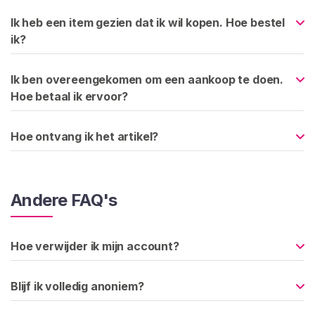
o
Ik heb een item gezien dat ik wil kopen. Hoe bestel
p
ik?
e
r
s
Ik ben overeengekomen om een aankoop te doen.
B
Hoe betaal ik ervoor?
l
a
Hoe ontvang ik het artikel?
d
e
r
e
Andere FAQ's
n
Hoe verwijder ik mijn account?
I
n
h
Blijf ik volledig anoniem?
o