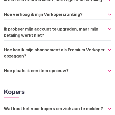
G
I
S
Hoe verhoog ik mijn Verkopersranking?
T
R
E
Ik probeer mijn account te upgraden, maar mijn
R
E
betaling werkt niet?
N
>
Hoe kan ik mijn abonnement als Premium Verkoper
opzeggen?
H
o
Hoe plaats ik een item opnieuw?
m
e
Kopers
V
e
r
Wat kost het voor kopers om zich aan te melden?
k