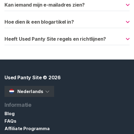
u
Kan iemand mijn e-mailadres zien?
d
G
Hoe dien ik een blogartikel in?
e
b
Heeft Used Panty Site regels en richtlijnen?
r
u
i
k
t
Used Panty Site
© 2026
e
S
Nederlands
l
i
Informatie
p
Blog
j
FAQs
e
Affiliate Programma
s