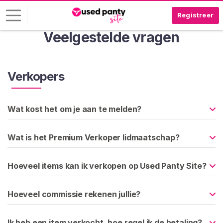
Registreer
Veelgestelde vragen
I
n
l
Verkopers
o
g
g
Wat kost het om je aan te melden?
e
n
Wat is het Premium Verkoper lidmaatschap?
G
R
Hoeveel items kan ik verkopen op Used Panty Site?
A
T
I
Hoeveel commissie rekenen jullie?
S
R
E
Ik heb een item verkocht, hoe regel ik de betaling?