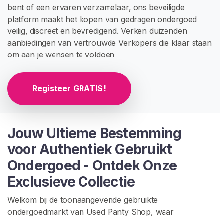
G
bent of een ervaren verzamelaar, ons beveiligde
I
platform maakt het kopen van gedragen ondergoed
S
T
veilig, discreet en bevredigend. Verken duizenden
R
aanbiedingen van vertrouwde Verkopers die klaar staan
E
om aan je wensen te voldoen
R
E
N
>
Registeer GRATIS!
H
o
Jouw Ultieme Bestemming
m
voor Authentiek Gebruikt
e
Ondergoed - Ontdek Onze
Exclusieve Collectie
V
e
Welkom bij de toonaangevende gebruikte
r
ondergoedmarkt van Used Panty Shop, waar
k