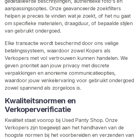
gedetailleerde beschrijvingen, authentieke foto's en
aanpassingsopties. Onze geavanceerde zoekfilters
G
helpen je precies te vinden wat je zoekt, of het nu gaat
e
om specifieke materialen, draagduur, of bepaalde stijlen
b
van gebruikt ondergoed.
r
u
Elke transactie wordt beschermd door ons veilige
i
betalingssysteem, waardoor zowel Kopers als
k
Verkopers met vol vertrouwen kunnen handelen. We
t
geven prioriteit aan jouw privacy met discrete
e
verpakkingen en anonieme communicatieopties,
O
waardoor jouw winkelervaring voor gebruikt ondergoed
n
zowel spannend als zorgeloos is.
d
e
Kwaliteitsnormen en
r
Verkoperverificatie
g
Kwaliteit staat voorop bij Used Panty Shop. Onze
o
Verkopers zijn toegewijd aan het handhaven van de
e
hoogste normen bij het voorbereiden en verzenden van
d