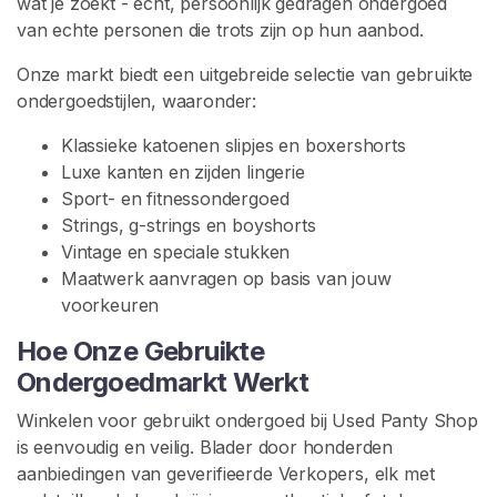
wat je zoekt - echt, persoonlijk gedragen ondergoed
u
van echte personen die trots zijn op hun aanbod.
d
Onze markt biedt een uitgebreide selectie van gebruikte
G
ondergoedstijlen, waaronder:
e
b
Klassieke katoenen slipjes en boxershorts
r
Luxe kanten en zijden lingerie
u
Sport- en fitnessondergoed
i
Strings, g-strings en boyshorts
k
Vintage en speciale stukken
t
Maatwerk aanvragen op basis van jouw
e
voorkeuren
S
l
Hoe Onze Gebruikte
i
Ondergoedmarkt Werkt
p
Winkelen voor gebruikt ondergoed bij Used Panty Shop
j
is eenvoudig en veilig. Blader door honderden
e
aanbiedingen van geverifieerde Verkopers, elk met
s