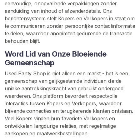
d
eenvoudige, onopvallende verpakkingen zonder
e
aanduiding van inhoud of afzenderdetails. Ons
r
berichtensysteem stelt Kopers en Verkopers in staat om
s
te communiceren zonder persoonlijke contactinformatie
t
te delen, waardoor anonimiteit gedurende de transactie
e
behouden blijft.
u
Word Lid van Onze Bloeiende
n
Gemeenschap
i
n
Used Panty Shop is niet alleen een markt - het is een
g
gemeenschap van gelijkgestemde individuen die de
unieke aantrekkingskracht van gebruikt ondergoed
waarderen. Ons platform bevordert respectvolle
interacties tussen Kopers en Verkopers, waardoor
blijvende connecties en terugkerende klanten ontstaan.
Veel Kopers vinden hun favoriete Verkopers en
ontwikkelen langdurige relaties, met regelmatige
aankopen en maatwerkbestellingen.