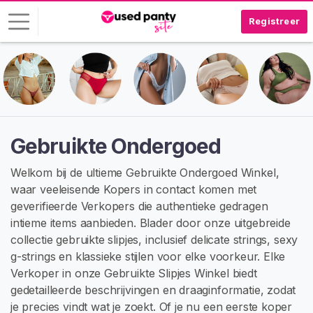
Registreer
I
n
l
o
g
Gebruikte Ondergoed
g
e
Welkom bij de ultieme Gebruikte Ondergoed Winkel,
n
waar veeleisende Kopers in contact komen met
geverifieerde Verkopers die authentieke gedragen
G
intieme items aanbieden. Blader door onze uitgebreide
R
collectie gebruikte slipjes, inclusief delicate strings, sexy
A
T
g-strings en klassieke stijlen voor elke voorkeur. Elke
I
Verkoper in onze Gebruikte Slipjes Winkel biedt
S
gedetailleerde beschrijvingen en draaginformatie, zodat
R
E
je precies vindt wat je zoekt. Of je nu een eerste koper