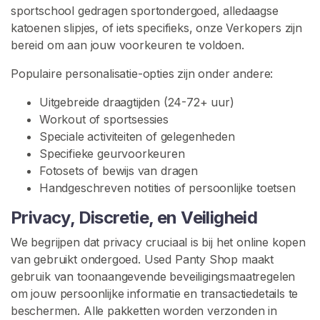
O
sportschool gedragen sportondergoed, alledaagse
E
katoenen slipjes, of iets specifieks, onze Verkopers zijn
K
bereid om aan jouw voorkeuren te voldoen.
E
N
Populaire personalisatie-opties zijn onder andere:
Uitgebreide draagtijden (24-72+ uur)
Workout of sportsessies
Speciale activiteiten of gelegenheden
Specifieke geurvoorkeuren
C
Fotosets of bewijs van dragen
o
Handgeschreven notities of persoonlijke toetsen
n
t
Privacy, Discretie, en Veiligheid
a
c
We begrijpen dat privacy cruciaal is bij het online kopen
t
van gebruikt ondergoed. Used Panty Shop maakt
/
gebruik van toonaangevende beveiligingsmaatregelen
O
om jouw persoonlijke informatie en transactiedetails te
n
beschermen. Alle pakketten worden verzonden in