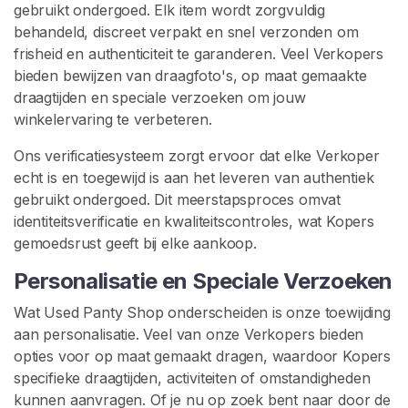
gebruikt ondergoed. Elk item wordt zorgvuldig
G
behandeld, discreet verpakt en snel verzonden om
e
frisheid en authenticiteit te garanderen. Veel Verkopers
b
bieden bewijzen van draagfoto's, op maat gemaakte
r
draagtijden en speciale verzoeken om jouw
u
winkelervaring te verbeteren.
i
Ons verificatiesysteem zorgt ervoor dat elke Verkoper
k
echt is en toegewijd is aan het leveren van authentiek
t
gebruikt ondergoed. Dit meerstapsproces omvat
e
identiteitsverificatie en kwaliteitscontroles, wat Kopers
S
gemoedsrust geeft bij elke aankoop.
l
i
Personalisatie en Speciale Verzoeken
p
Wat Used Panty Shop onderscheiden is onze toewijding
j
aan personalisatie. Veel van onze Verkopers bieden
e
opties voor op maat gemaakt dragen, waardoor Kopers
s
specifieke draagtijden, activiteiten of omstandigheden
kunnen aanvragen. Of je nu op zoek bent naar door de
Z