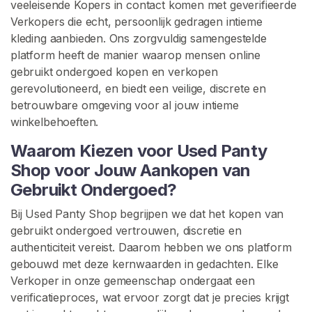
veeleisende Kopers in contact komen met geverifieerde
o
Verkopers die echt, persoonlijk gedragen intieme
p
kleding aanbieden. Ons zorgvuldig samengestelde
e
platform heeft de manier waarop mensen online
r
gebruikt ondergoed kopen en verkopen
s
gerevolutioneerd, en biedt een veilige, discrete en
B
betrouwbare omgeving voor al jouw intieme
l
winkelbehoeften.
a
d
Waarom Kiezen voor Used Panty
e
Shop voor Jouw Aankopen van
r
Gebruikt Ondergoed?
e
n
Bij Used Panty Shop begrijpen we dat het kopen van
gebruikt ondergoed vertrouwen, discretie en
authenticiteit vereist. Daarom hebben we ons platform
I
gebouwd met deze kernwaarden in gedachten. Elke
n
Verkoper in onze gemeenschap ondergaat een
h
verificatieproces, wat ervoor zorgt dat je precies krijgt
o