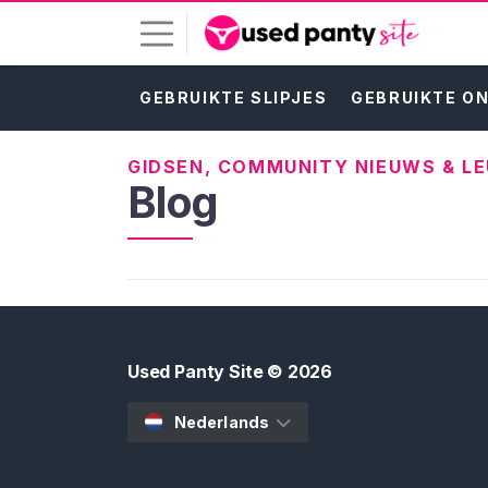
GEBRUIKTE SLIPJES
GEBRUIKTE O
I
n
l
GIDSEN, COMMUNITY NIEUWS & L
o
Blog
g
g
e
n
G
R
Used Panty Site
© 2026
A
T
I
Nederlands
S
R
E