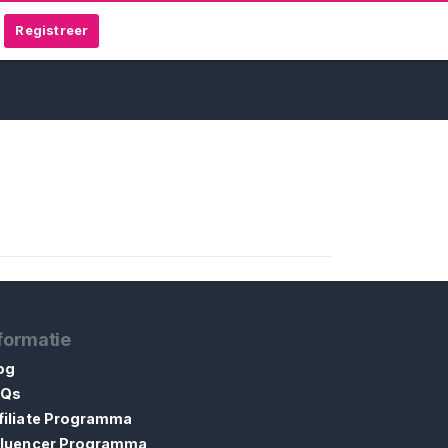
Registreer
formatie
og
AQs
filiate Programma
fluencer Programma