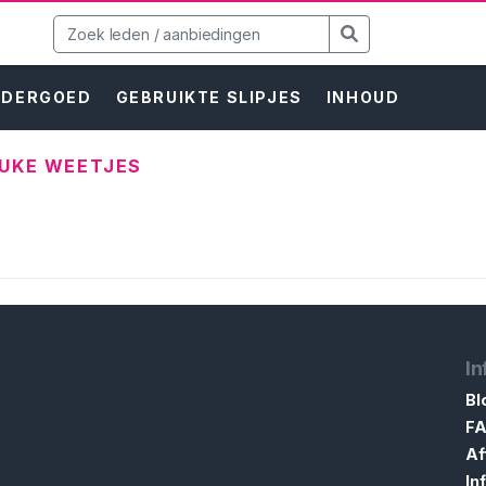
NDERGOED
GEBRUIKTE SLIPJES
INHOUD
EUKE WEETJES
In
Bl
F
Af
In