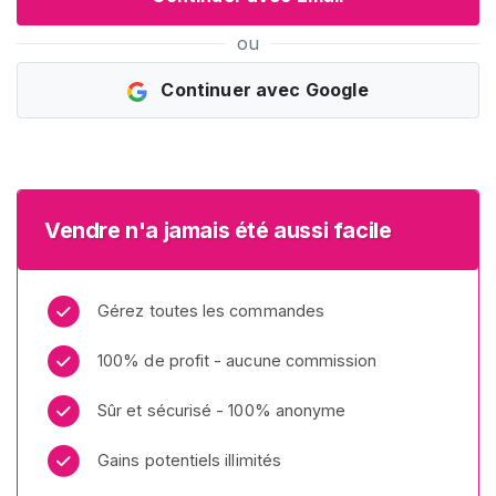
E
Z
ou
-
V
Continuer avec Google
O
U
S
G
R
A
T
Vendre n'a jamais été aussi facile
U
I
T
E
M
Gérez toutes les commandes
E
N
100% de profit - aucune commission
T
>
Sûr et sécurisé - 100% anonyme
Gains potentiels illimités
A
c