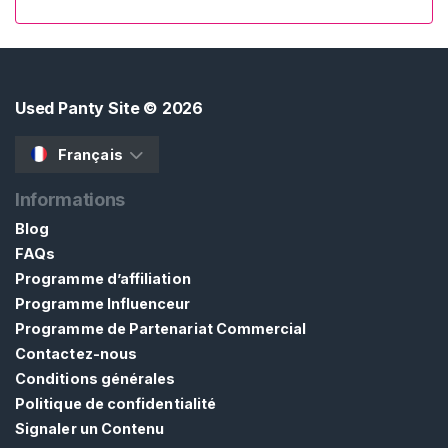
c
u
e
i
Used Panty Site
© 2026
l
Français
P
a
Informations
r
Blog
c
FAQs
o
Programme d’affiliation
u
Programme Influenceur
r
Programme de Partenariat Commercial
i
Contactez-nous
r
Conditions générales
l
Politique de confidentialité
e
Signaler un Contenu
s