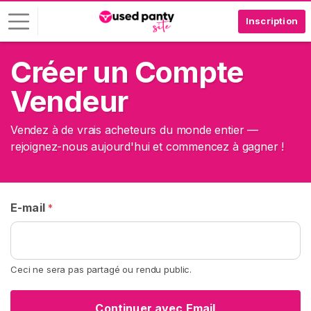
Inscription
Créer un Compte
C
o
Vendeur
n
n
Vendez à de vrais acheteurs du monde entier —
e
rejoignez-nous aujourd'hui et commencez à gagner !
x
i
o
n
E-mail
*
I
N
S
C
Ceci ne sera pas partagé ou rendu public.
R
I
V
Continuer avec Email